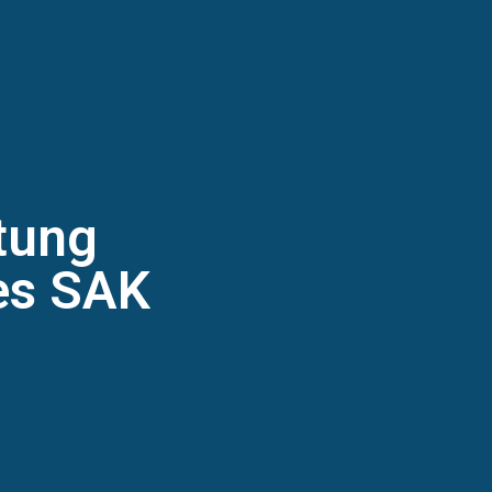
tung
es SAK