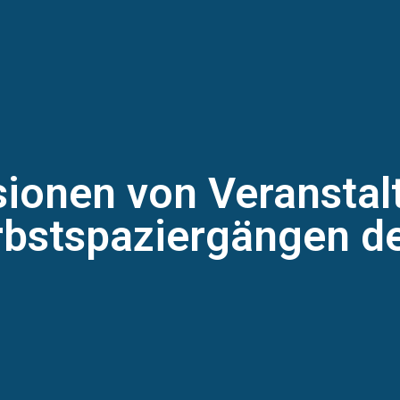
ionen von Veranstal
rbstspaziergängen d